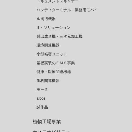
ドキュメントスキャナー
ハンディターミナル・業務用モバイ
ル周辺機器
IT・ソリューション
射出成形機・三次元加工機
環境関連機器
小型精密ユニット
基板実装のＥＭＳ事業
健康・医療関連機器
歯科関連機器
モータ
albos
試作品
植物工場事業
サステナビリティ