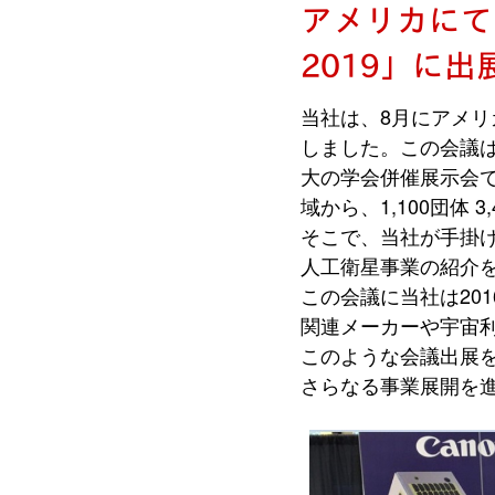
アメリカにて開催さ
2019」に
当社は、8月にアメリカ・ユ
しました。この会議は
大の学会併催展示会
域から、1,100団体 
そこで、当社が手掛
人工衛星事業の紹介
この会議に当社は20
関連メーカーや宇宙
このような会議出展
さらなる事業展開を