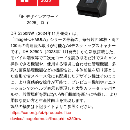
「iF デザインアワード
2025」ロゴ
DR-S350NW（2024年11月発売）は、
「imageFORMULA」シリーズ最新の、毎分片面50枚・両面
100面の高速読み取りが可能なA4デスクトップスキャナー
です。DR-S250N（2023年11月発売）から新規搭載した、
モバイル端末等で二次元コードを読み取るだけでスキャン
操作できる機能や、使用する環境に合わせた管理機能、多
彩な画像処理機能などの機能性と、本体前後を切り落とし
た造形で省スペース化にも配慮したデザイン性はそのまま
に、より直感的な操作が可能で、プレビュー機能やアニメ
ーションでのヘルプ表示も実現した大型カラータッチパネ
ルや、設置場所を選ばないWi-Fi機能を新たに搭載し、より
柔軟な使い方と生産性向上を実現します。
製品の概要は下記サイトよりご参照ください。
https://canon.jp/biz/product/office-
device/imageformula/lineup/dr-s350nw