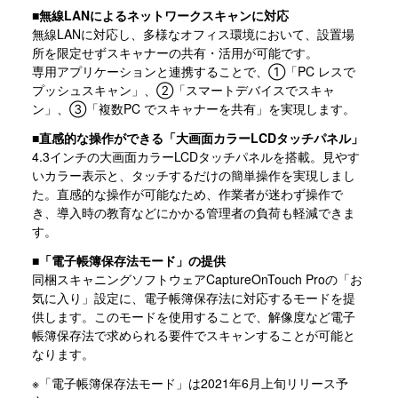
■無線LANによるネットワークスキャンに対応
無線LANに対応し、多様なオフィス環境において、設置場
所を限定せずスキャナーの共有・活用が可能です。
専用アプリケーションと連携することで、①「PC レスで
プッシュスキャン」、②「スマートデバイスでスキャ
ン」、③「複数PC でスキャナーを共有」を実現します。
■直感的な操作ができる「大画面カラーLCDタッチパネル」
4.3インチの大画面カラーLCDタッチパネルを搭載。見やす
いカラー表示と、タッチするだけの簡単操作を実現しまし
た。直感的な操作が可能なため、作業者が迷わず操作で
き、導入時の教育などにかかる管理者の負荷も軽減できま
す。
■「電子帳簿保存法モード」の提供
同梱スキャニングソフトウェアCaptureOnTouch Proの「お
気に入り」設定に、電子帳簿保存法に対応するモードを提
供します。このモードを使用することで、解像度など電子
帳簿保存法で求められる要件でスキャンすることが可能と
なります。
※「電子帳簿保存法モード」は2021年6月上旬リリース予