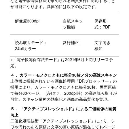
など電子帳簿保存法で求められる画質要件に対応すること
が可能になります。具体的には以下の設定です。
解像度300dpi
白紙スキッ
保存形
プ機能
式：PDF
読み取りモード：
斜行補正
文字向き
24bitカラー
検知
※「電子帳簿保存法モード」は2021年6月上旬リリース予
定。
４． カラー・モノクロともに毎分30枚／分の高速スキャン
上位機に搭載されている画像処理用「DRプロセッサー」の
採用により、カラー・モノクロともに毎分30枚、両面原稿
で毎分60ページ、（A4タテ、200dpi時）の高速読み取りが
可能。スキャン業務の効率化と画像の高品質化を実現。
５． 「アクティブスレッショルド」による二値画像の画質
向上
二値化処理技術「アクティブスレッショルド」により、シ
ワや汚れのある原稿と文字の薄い原稿が混在してもページ