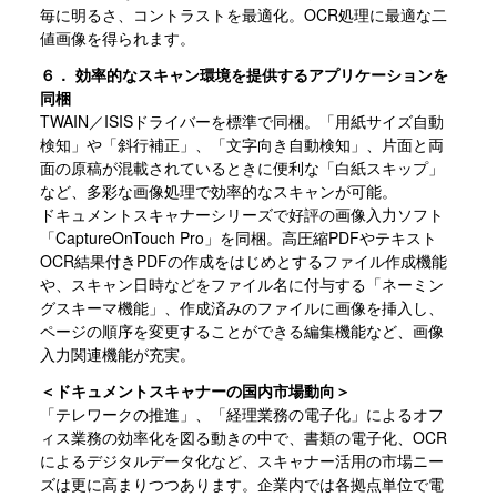
毎に明るさ、コントラストを最適化。OCR処理に最適な二
値画像を得られます。
６． 効率的なスキャン環境を提供するアプリケーションを
同梱
TWAIN／ISISドライバーを標準で同梱。「用紙サイズ自動
検知」や「斜行補正」、「文字向き自動検知」、片面と両
面の原稿が混載されているときに便利な「白紙スキップ」
など、多彩な画像処理で効率的なスキャンが可能。
ドキュメントスキャナーシリーズで好評の画像入力ソフト
「CaptureOnTouch Pro」を同梱。高圧縮PDFやテキスト
OCR結果付きPDFの作成をはじめとするファイル作成機能
や、スキャン日時などをファイル名に付与する「ネーミン
グスキーマ機能」、作成済みのファイルに画像を挿入し、
ページの順序を変更することができる編集機能など、画像
入力関連機能が充実。
＜ドキュメントスキャナーの国内市場動向＞
「テレワークの推進」、「経理業務の電子化」によるオフ
ィス業務の効率化を図る動きの中で、書類の電子化、OCR
によるデジタルデータ化など、スキャナー活用の市場ニー
ズは更に高まりつつあります。企業内では各拠点単位で電