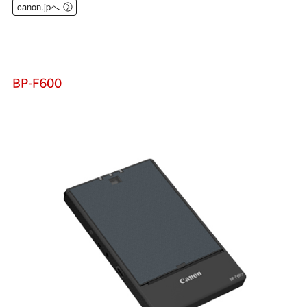
canon.jpへ
BP-F600