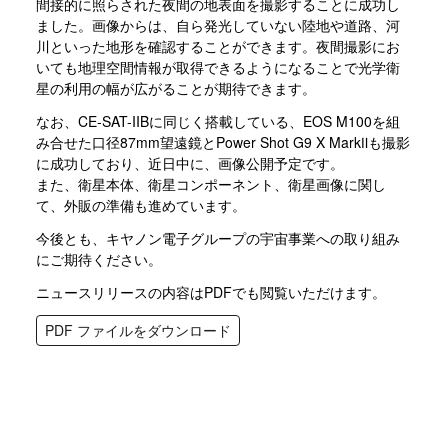
間接的に照らされた夜間の地表面を撮影することに成功し
ました。画像からは、自ら発光していない陸地や道路、河
川といった地形を確認することができます。夜間撮影にお
いても地理空間情報が取得できるようになることで光学衛
星の利用の幅が広がることが期待できます。
なお、CE-SAT-IIBに同じく搭載している、EOS M100を組
み合せた口径87mm望遠鏡とPower Shot G9 X MarkⅡも撮影
に成功しており、近日中に、画像公開予定です。
また、衛星本体、衛星コンポーネント、衛星画像に関し
て、外販の準備も進めています。
今後とも、キヤノン電子グループの宇宙事業への取り組み
にご期待ください。
ニュースリリースの内容はPDFでも閲覧いただけます。
PDF ファイルをダウンロード