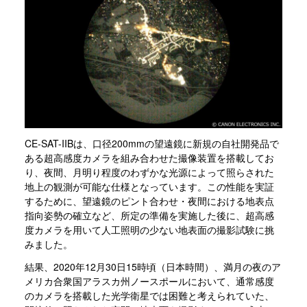
CE-SAT-IIBは、口径200mmの望遠鏡に新規の自社開発品で
ある超高感度カメラを組み合わせた撮像装置を搭載してお
り、夜間、月明り程度のわずかな光源によって照らされた
地上の観測が可能な仕様となっています。この性能を実証
するために、望遠鏡のピント合わせ・夜間における地表点
指向姿勢の確立など、所定の準備を実施した後に、超高感
度カメラを用いて人工照明の少ない地表面の撮影試験に挑
みました。
結果、2020年12月30日15時頃（日本時間）、満月の夜のア
メリカ合衆国アラスカ州ノースポールにおいて、通常感度
のカメラを搭載した光学衛星では困難と考えられていた、