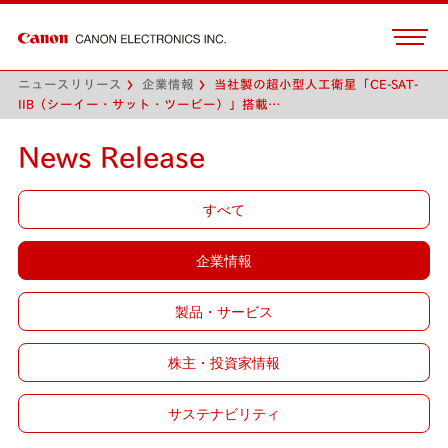
ニュースリリース
企業情報
当社製の超小型人工衛星「CE-SAT-
IIB（シーイー・サット・ツービー）」搭載…
News Release
すべて
企業情報
製品・サービス
株主・投資家情報
サステナビリティ